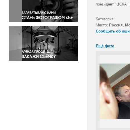
Правосудие
президент "ЦСКА" 
Происшествия и конфликты
Религия
Категория:
Место:
Россия, М
Светская жизнь
Сообщить об оши
Спорт
Экология
Ещё фото
Экономика и бизнес