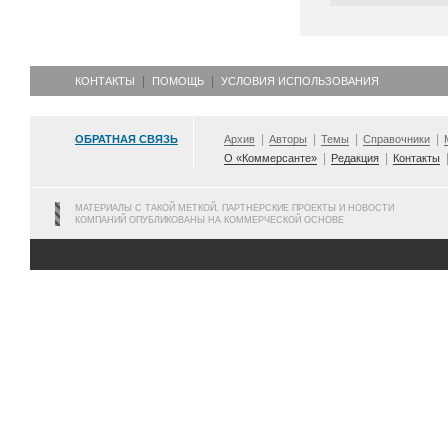
КОНТАКТЫ
ПОМОЩЬ
УСЛОВИЯ ИСПОЛЬЗОВАНИЯ
ОБРАТНАЯ СВЯЗЬ
Архив
Авторы
Темы
Справочники
О «Коммерсанте»
Редакция
Контакты
МАТЕРИАЛЫ С ТАКОЙ МЕТКОЙ, ПАРТНЕРСКИЕ ПРОЕКТЫ И НОВОСТИ
КОМПАНИЙ ОПУБЛИКОВАНЫ НА КОММЕРЧЕСКОЙ ОСНОВЕ