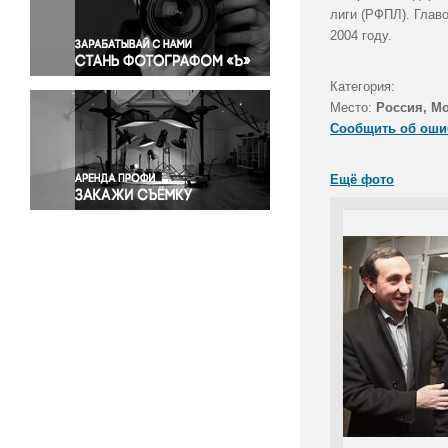
Правосудие
лиги (РФПЛ). Глав
2004 году.
Происшествия и конфликты
Религия
Категория:
Светская жизнь
Место:
Россия, М
Спорт
Сообщить об оши
Экология
Экономика и бизнес
Ещё фото