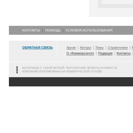
КОНТАКТЫ
ПОМОЩЬ
УСЛОВИЯ ИСПОЛЬЗОВАНИЯ
ОБРАТНАЯ СВЯЗЬ
Архив
Авторы
Темы
Справочники
О «Коммерсанте»
Редакция
Контакты
МАТЕРИАЛЫ С ТАКОЙ МЕТКОЙ, ПАРТНЕРСКИЕ ПРОЕКТЫ И НОВОСТИ
КОМПАНИЙ ОПУБЛИКОВАНЫ НА КОММЕРЧЕСКОЙ ОСНОВЕ