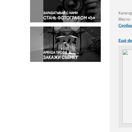
Правосудие
Происшествия и конфликты
Категор
Религия
Место:
Сообщ
Светская жизнь
Спорт
Ещё ф
Экология
Экономика и бизнес