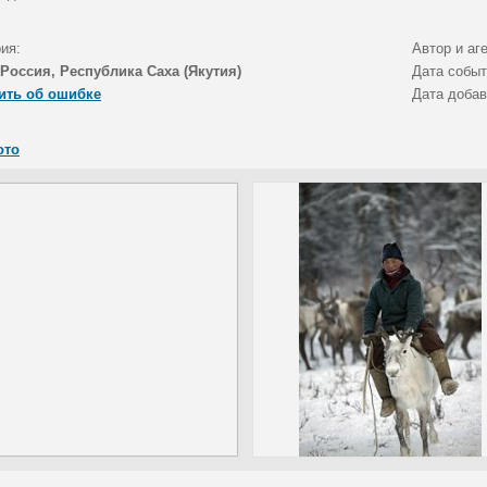
ия:
Автор и аг
Россия, Республика Саха (Якутия)
Дата собы
ить об ошибке
Дата доба
ото