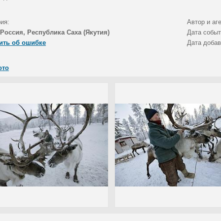
ия:
Автор и аг
Россия, Республика Саха (Якутия)
Дата собы
ить об ошибке
Дата доба
ото