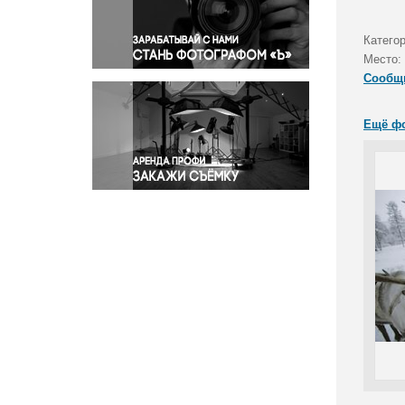
Правосудие
Происшествия и конфликты
Категор
Религия
Место:
Сообщ
Светская жизнь
Спорт
Ещё ф
Экология
Экономика и бизнес