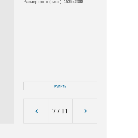
Размер фото (пикс.):
1535x2308
Купить
7
/
11