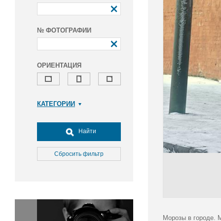
№ ФОТОГРАФИИ
ОРИЕНТАЦИЯ
КАТЕГОРИИ
Армия и ВПК
Досуг, туризм и отдых
Найти
Культура
Медицина
Сбросить фильтр
Наука
Образование
Общество
Окружающая среда
Политика
Морозы в городе. 