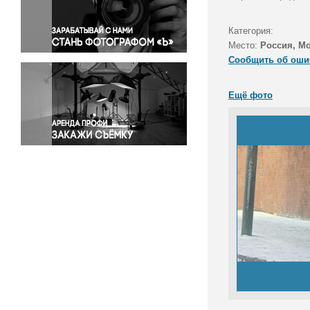
Правосудие
Происшествия и конфликты
Категория:
Религия
Место:
Россия, М
Сообщить об оши
Светская жизнь
Спорт
Ещё фото
Экология
Экономика и бизнес