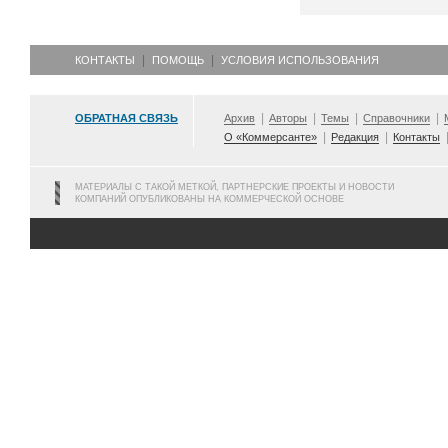
КОНТАКТЫ
ПОМОЩЬ
УСЛОВИЯ ИСПОЛЬЗОВАНИЯ
ОБРАТНАЯ СВЯЗЬ
Архив
Авторы
Темы
Справочники
О «Коммерсанте»
Редакция
Контакты
МАТЕРИАЛЫ С ТАКОЙ МЕТКОЙ, ПАРТНЕРСКИЕ ПРОЕКТЫ И НОВОСТИ
КОМПАНИЙ ОПУБЛИКОВАНЫ НА КОММЕРЧЕСКОЙ ОСНОВЕ