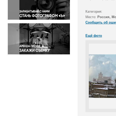
Правосудие
Происшествия и конфликты
Категория:
Религия
Место:
Россия, М
Сообщить об оши
Светская жизнь
Спорт
Ещё фото
Экология
Экономика и бизнес