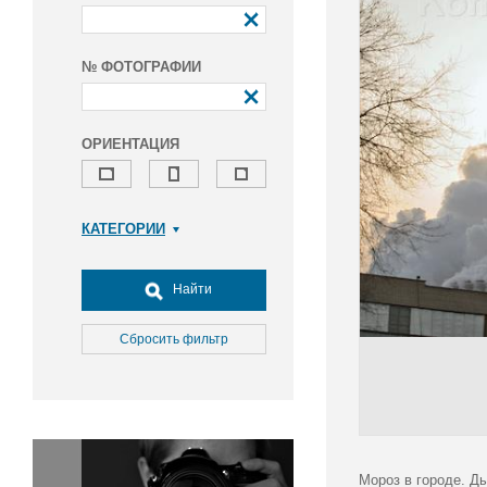
№ ФОТОГРАФИИ
ОРИЕНТАЦИЯ
КАТЕГОРИИ
Армия и ВПК
Досуг, туризм и отдых
Найти
Культура
Медицина
Сбросить фильтр
Наука
Образование
Общество
Окружающая среда
Политика
Мороз в городе. Ды