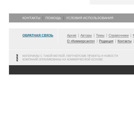
КОНТАКТЫ
ПОМОЩЬ
УСЛОВИЯ ИСПОЛЬЗОВАНИЯ
ОБРАТНАЯ СВЯЗЬ
Архив
Авторы
Темы
Справочники
О «Коммерсанте»
Редакция
Контакты
МАТЕРИАЛЫ С ТАКОЙ МЕТКОЙ, ПАРТНЕРСКИЕ ПРОЕКТЫ И НОВОСТИ
КОМПАНИЙ ОПУБЛИКОВАНЫ НА КОММЕРЧЕСКОЙ ОСНОВЕ