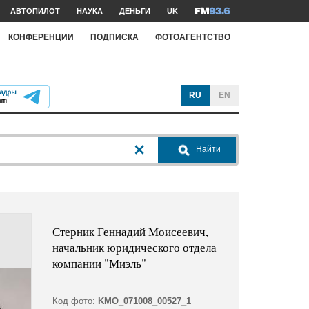
АВТОПИЛОТ
НАУКА
ДЕНЬГИ
UK
КОНФЕРЕНЦИИ
ПОДПИСКА
ФОТОАГЕНТСТВО
RU
EN
Найти
Стерник Геннадий Моисеевич,
начальник юридического отдела
компании "Миэль"
Код фото:
KMO_071008_00527_1