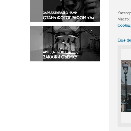
Правосудие
Происшествия и конфликты
Категор
Религия
Место:
Сообщ
Светская жизнь
Спорт
Ещё ф
Экология
Экономика и бизнес