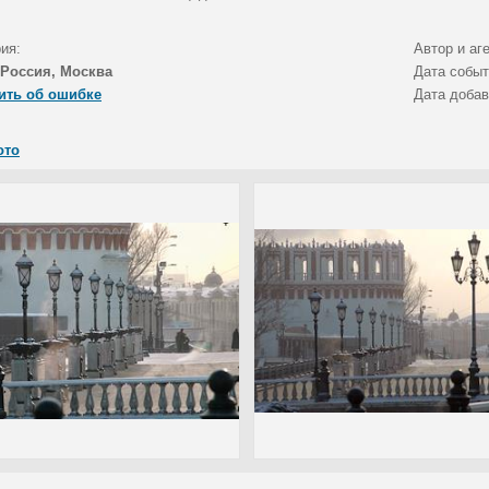
ия:
Автор и аг
Россия, Москва
Дата собы
ить об ошибке
Дата доба
ото