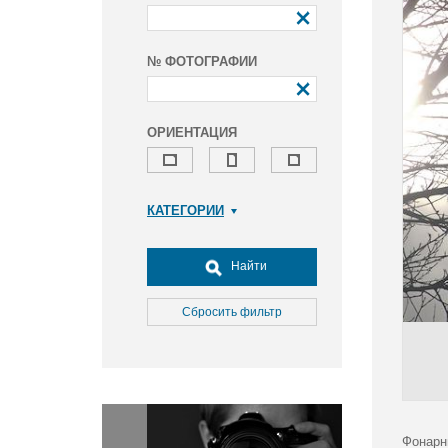
№ ФОТОГРАФИИ
ОРИЕНТАЦИЯ
КАТЕГОРИИ
Армия и ВПК
Досуг, туризм и отдых
Найти
Культура
Медицина
Сбросить фильтр
Наука
Образование
Общество
Окружающая среда
Политика
Фонарн