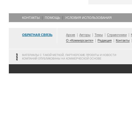
КОНТАКТЫ
ПОМОЩЬ
УСЛОВИЯ ИСПОЛЬЗОВАНИЯ
ОБРАТНАЯ СВЯЗЬ
Архив
Авторы
Темы
Справочники
О «Коммерсанте»
Редакция
Контакты
МАТЕРИАЛЫ С ТАКОЙ МЕТКОЙ, ПАРТНЕРСКИЕ ПРОЕКТЫ И НОВОСТИ
КОМПАНИЙ ОПУБЛИКОВАНЫ НА КОММЕРЧЕСКОЙ ОСНОВЕ