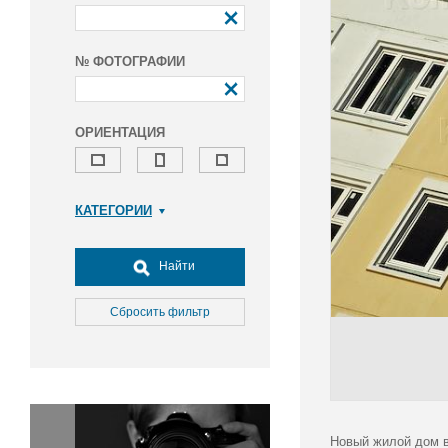
№ ФОТОГРАФИИ
ОРИЕНТАЦИЯ
КАТЕГОРИИ
Армия и ВПК
Досуг, туризм и отдых
Найти
Культура
Медицина
Сбросить фильтр
Наука
Образование
Общество
Окружающая среда
Политика
Новый жилой дом в