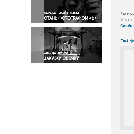
Правосудие
Происшествия и конфликты
Категор
Религия
Место:
Сообщ
Светская жизнь
Спорт
Ещё ф
Экология
Экономика и бизнес