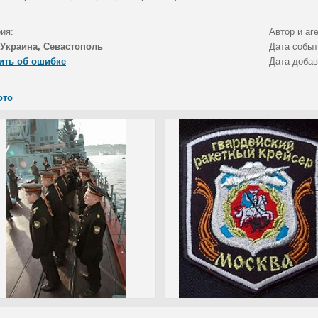
ия:
Автор и аг
Украина, Севастополь
Дата собы
ить об ошибке
Дата доба
ото