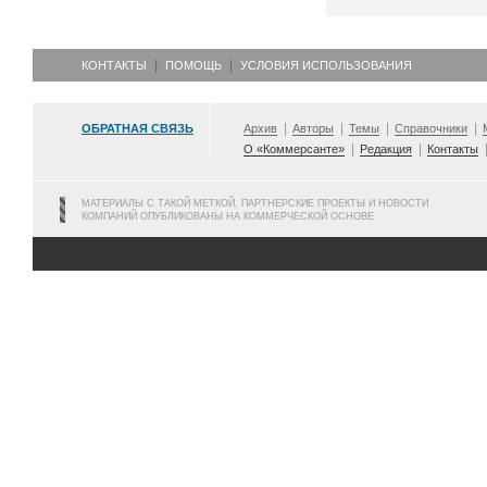
КОНТАКТЫ
ПОМОЩЬ
УСЛОВИЯ ИСПОЛЬЗОВАНИЯ
ОБРАТНАЯ СВЯЗЬ
Архив
Авторы
Темы
Справочники
О «Коммерсанте»
Редакция
Контакты
МАТЕРИАЛЫ С ТАКОЙ МЕТКОЙ, ПАРТНЕРСКИЕ ПРОЕКТЫ И НОВОСТИ
КОМПАНИЙ ОПУБЛИКОВАНЫ НА КОММЕРЧЕСКОЙ ОСНОВЕ