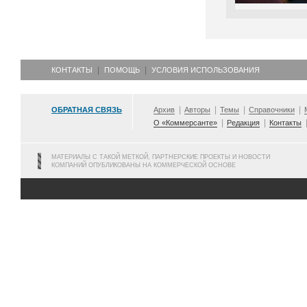
КОНТАКТЫ
ПОМОЩЬ
УСЛОВИЯ ИСПОЛЬЗОВАНИЯ
ОБРАТНАЯ СВЯЗЬ
Архив
Авторы
Темы
Справочники
О «Коммерсанте»
Редакция
Контакты
МАТЕРИАЛЫ С ТАКОЙ МЕТКОЙ, ПАРТНЕРСКИЕ ПРОЕКТЫ И НОВОСТИ
КОМПАНИЙ ОПУБЛИКОВАНЫ НА КОММЕРЧЕСКОЙ ОСНОВЕ