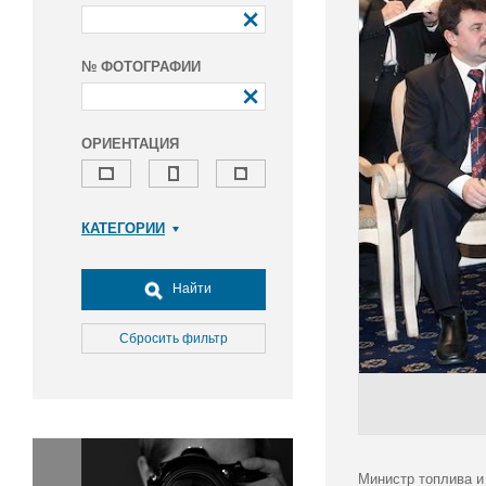
№ ФОТОГРАФИИ
ОРИЕНТАЦИЯ
КАТЕГОРИИ
Армия и ВПК
Досуг, туризм и отдых
Найти
Культура
Медицина
Сбросить фильтр
Наука
Образование
Общество
Окружающая среда
Политика
Министр топлива и