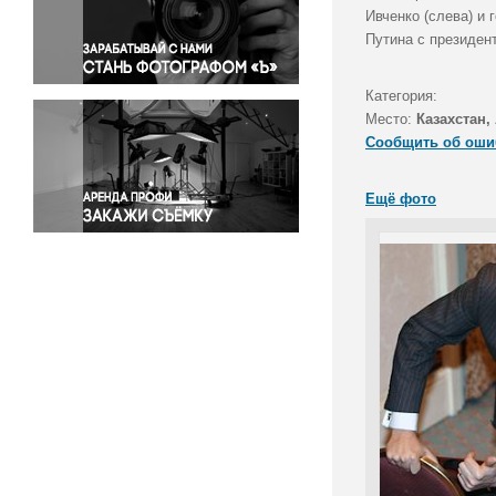
Правосудие
Ивченко (слева) и
Путина с президен
Происшествия и конфликты
Религия
Категория:
Светская жизнь
Место:
Казахстан,
Спорт
Сообщить об оши
Экология
Экономика и бизнес
Ещё фото