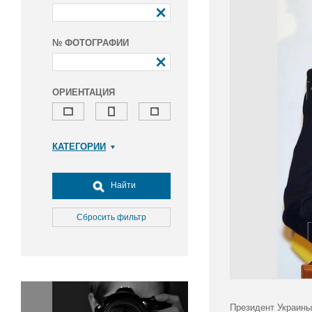
№ ФОТОГРАФИИ
ОРИЕНТАЦИЯ
КАТЕГОРИИ
Армия и ВПК
Досуг, туризм и отдых
Найти
Культура
Медицина
Сбросить фильтр
Наука
Образование
Общество
Окружающая среда
Политика
Президент Украины