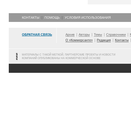
КОНТАКТЫ
ПОМОЩЬ
УСЛОВИЯ ИСПОЛЬЗОВАНИЯ
ОБРАТНАЯ СВЯЗЬ
Архив
Авторы
Темы
Справочники
О «Коммерсанте»
Редакция
Контакты
МАТЕРИАЛЫ С ТАКОЙ МЕТКОЙ, ПАРТНЕРСКИЕ ПРОЕКТЫ И НОВОСТИ
КОМПАНИЙ ОПУБЛИКОВАНЫ НА КОММЕРЧЕСКОЙ ОСНОВЕ