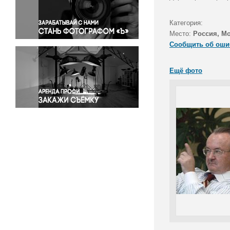
Правосудие
Происшествия и конфликты
Категория:
Религия
Место:
Россия, М
Сообщить об оши
Светская жизнь
Спорт
Ещё фото
Экология
Экономика и бизнес