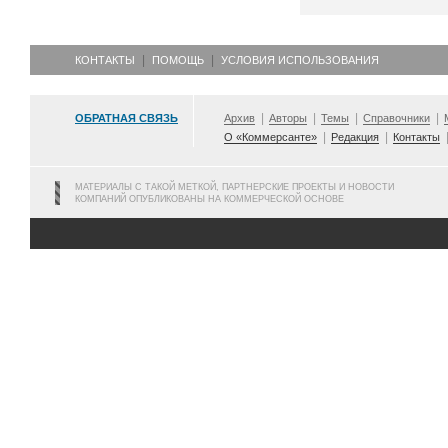
КОНТАКТЫ
ПОМОЩЬ
УСЛОВИЯ ИСПОЛЬЗОВАНИЯ
ОБРАТНАЯ СВЯЗЬ
Архив
Авторы
Темы
Справочники
О «Коммерсанте»
Редакция
Контакты
МАТЕРИАЛЫ С ТАКОЙ МЕТКОЙ, ПАРТНЕРСКИЕ ПРОЕКТЫ И НОВОСТИ
КОМПАНИЙ ОПУБЛИКОВАНЫ НА КОММЕРЧЕСКОЙ ОСНОВЕ