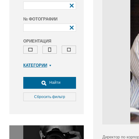
№ ФОТОГРАФИИ
ОРИЕНТАЦИЯ
КАТЕГОРИИ
Армия и ВПК
Досуг, туризм и отдых
Найти
Культура
Медицина
Сбросить фильтр
Наука
Образование
Общество
Окружающая среда
Политика
Директор по корпо