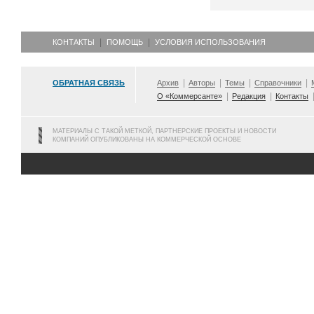
КОНТАКТЫ
ПОМОЩЬ
УСЛОВИЯ ИСПОЛЬЗОВАНИЯ
ОБРАТНАЯ СВЯЗЬ
Архив
Авторы
Темы
Справочники
О «Коммерсанте»
Редакция
Контакты
МАТЕРИАЛЫ С ТАКОЙ МЕТКОЙ, ПАРТНЕРСКИЕ ПРОЕКТЫ И НОВОСТИ
КОМПАНИЙ ОПУБЛИКОВАНЫ НА КОММЕРЧЕСКОЙ ОСНОВЕ