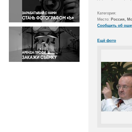
Правосудие
Происшествия и конфликты
Категория:
Религия
Место:
Россия, М
Сообщить об оши
Светская жизнь
Спорт
Ещё фото
Экология
Экономика и бизнес