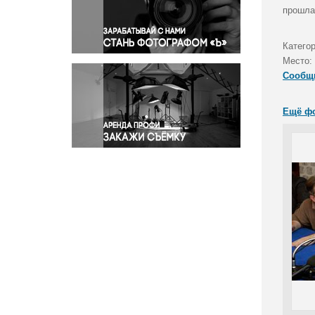
Правосудие
прошла
Происшествия и конфликты
Религия
Категор
Место:
Светская жизнь
Сообщ
Спорт
Экология
Ещё ф
Экономика и бизнес