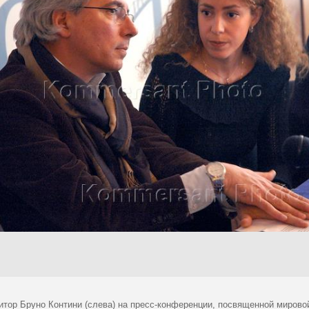
итор Бруно Контини (слева) на пресс-конференции, посвященной мирово