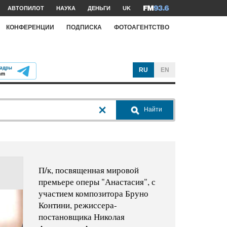
АВТОПИЛОТ
НАУКА
ДЕНЬГИ
UK
КОНФЕРЕНЦИИ
ПОДПИСКА
ФОТОАГЕНТСТВО
RU
EN
Найти
П/к, посвященная мировой
премьере оперы "Анастасия", с
участием композитора Бруно
Контини, режиссера-
постановщика Николая