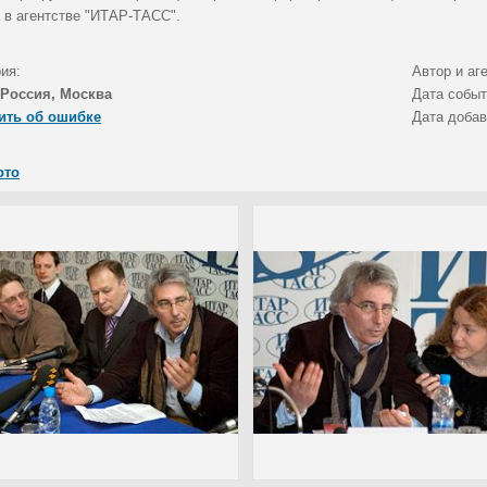
 в агентстве "ИТАР-ТАСС".
ия:
Автор и аг
Россия, Москва
Дата собы
ить об ошибке
Дата доба
ото