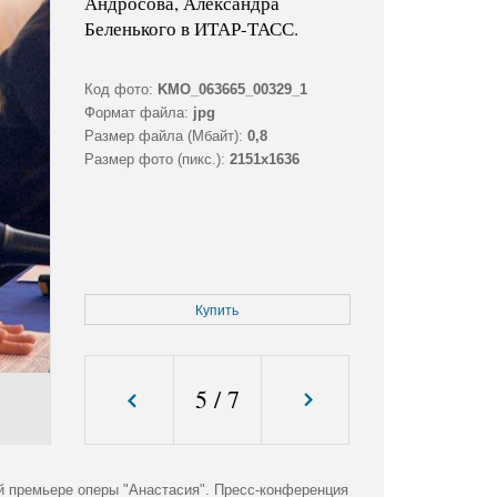
Андросова, Александра
Беленького в ИТАР-ТАСС.
Код фото:
KMO_063665_00329_1
Формат файла:
jpg
Размер файла (Мбайт):
0,8
Размер фото (пикс.):
2151x1636
Купить
5
/
7
й премьере оперы "Анастасия". Пресс-конференция