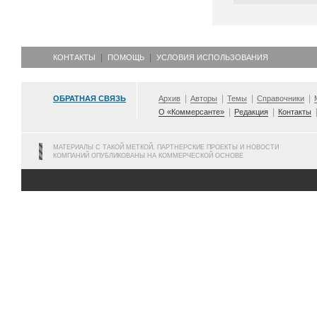
КОНТАКТЫ
ПОМОЩЬ
УСЛОВИЯ ИСПОЛЬЗОВАНИЯ
ОБРАТНАЯ СВЯЗЬ
Архив
Авторы
Темы
Справочники
О «Коммерсанте»
Редакция
Контакты
МАТЕРИАЛЫ С ТАКОЙ МЕТКОЙ, ПАРТНЕРСКИЕ ПРОЕКТЫ И НОВОСТИ
КОМПАНИЙ ОПУБЛИКОВАНЫ НА КОММЕРЧЕСКОЙ ОСНОВЕ