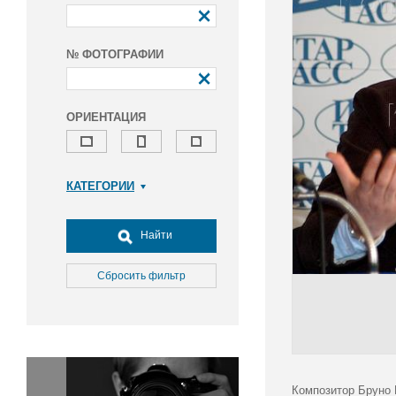
№ ФОТОГРАФИИ
ОРИЕНТАЦИЯ
КАТЕГОРИИ
Армия и ВПК
Досуг, туризм и отдых
Найти
Культура
Медицина
Сбросить фильтр
Наука
Образование
Общество
Окружающая среда
Политика
Композитор Бруно 