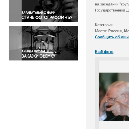
Правосудие
на заседании "кру
Государственной Д
Происшествия и конфликты
Религия
Категория:
Светская жизнь
Место:
Россия, М
Спорт
Сообщить об оши
Экология
Экономика и бизнес
Ещё фото