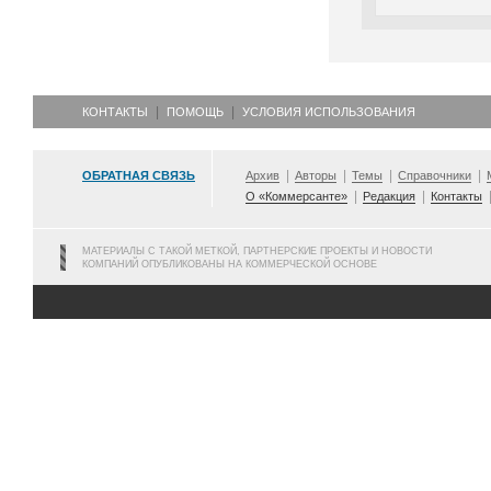
КОНТАКТЫ
ПОМОЩЬ
УСЛОВИЯ ИСПОЛЬЗОВАНИЯ
ОБРАТНАЯ СВЯЗЬ
Архив
Авторы
Темы
Справочники
О «Коммерсанте»
Редакция
Контакты
МАТЕРИАЛЫ С ТАКОЙ МЕТКОЙ, ПАРТНЕРСКИЕ ПРОЕКТЫ И НОВОСТИ
КОМПАНИЙ ОПУБЛИКОВАНЫ НА КОММЕРЧЕСКОЙ ОСНОВЕ