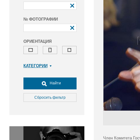
№ ФОТОГРАФИИ
ОРИЕНТАЦИЯ
КАТЕГОРИИ
Армия и ВПК
Досуг, туризм и отдых
Найти
Культура
Медицина
Сбросить фильтр
Наука
Образование
Общество
Окружающая среда
Политика
Член Комитета Гос