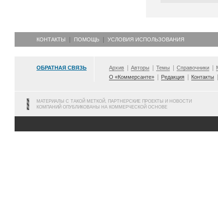
КОНТАКТЫ
ПОМОЩЬ
УСЛОВИЯ ИСПОЛЬЗОВАНИЯ
ОБРАТНАЯ СВЯЗЬ
Архив
Авторы
Темы
Справочники
О «Коммерсанте»
Редакция
Контакты
МАТЕРИАЛЫ С ТАКОЙ МЕТКОЙ, ПАРТНЕРСКИЕ ПРОЕКТЫ И НОВОСТИ
КОМПАНИЙ ОПУБЛИКОВАНЫ НА КОММЕРЧЕСКОЙ ОСНОВЕ