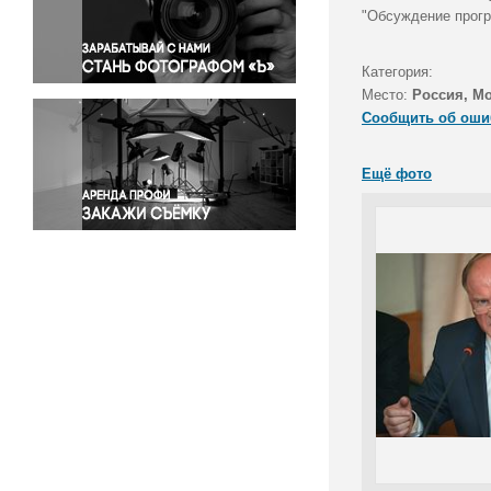
Правосудие
"Обсуждение прогр
Происшествия и конфликты
Религия
Категория:
Место:
Россия, М
Светская жизнь
Сообщить об оши
Спорт
Экология
Ещё фото
Экономика и бизнес