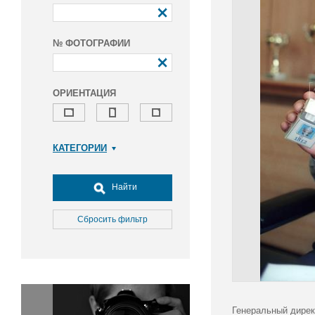
№ ФОТОГРАФИИ
ОРИЕНТАЦИЯ
КАТЕГОРИИ
Армия и ВПК
Досуг, туризм и отдых
Найти
Культура
Медицина
Сбросить фильтр
Наука
Образование
Общество
Окружающая среда
Политика
Генеральный дирек