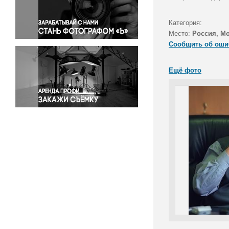
Правосудие
Происшествия и конфликты
Категория:
Религия
Место:
Россия, М
Сообщить об оши
Светская жизнь
Спорт
Ещё фото
Экология
Экономика и бизнес