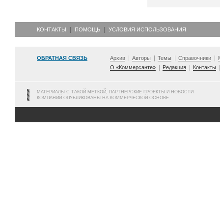
КОНТАКТЫ
ПОМОЩЬ
УСЛОВИЯ ИСПОЛЬЗОВАНИЯ
ОБРАТНАЯ СВЯЗЬ
Архив
Авторы
Темы
Справочники
О «Коммерсанте»
Редакция
Контакты
МАТЕРИАЛЫ С ТАКОЙ МЕТКОЙ, ПАРТНЕРСКИЕ ПРОЕКТЫ И НОВОСТИ
КОМПАНИЙ ОПУБЛИКОВАНЫ НА КОММЕРЧЕСКОЙ ОСНОВЕ