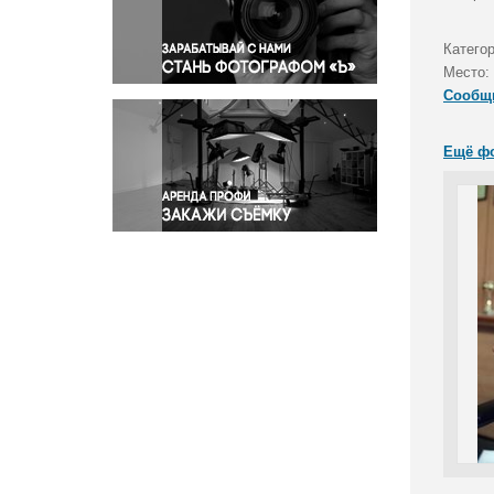
Правосудие
Происшествия и конфликты
Категор
Религия
Место:
Сообщ
Светская жизнь
Спорт
Ещё ф
Экология
Экономика и бизнес