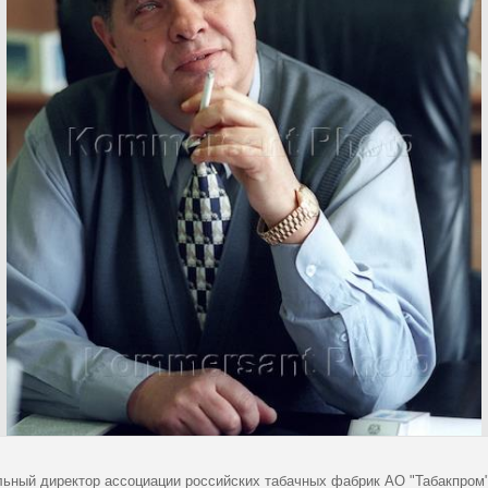
льный директор ассоциации российских табачных фабрик АО "Табакпром"