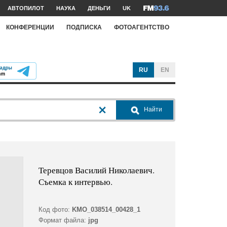
АВТОПИЛОТ
НАУКА
ДЕНЬГИ
UK
КОНФЕРЕНЦИИ
ПОДПИСКА
ФОТОАГЕНТСТВО
RU
EN
Найти
Теревцов Василий Николаевич.
Съемка к интервью.
Код фото:
KMO_038514_00428_1
Формат файла:
jpg