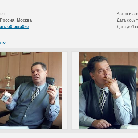
ия:
Автор и аг
Россия, Москва
Дата собы
ить об ошибке
Дата доба
ото