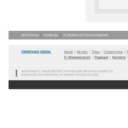
КОНТАКТЫ
ПОМОЩЬ
УСЛОВИЯ ИСПОЛЬЗОВАНИЯ
ОБРАТНАЯ СВЯЗЬ
Архив
Авторы
Темы
Справочники
О «Коммерсанте»
Редакция
Контакты
МАТЕРИАЛЫ С ТАКОЙ МЕТКОЙ, ПАРТНЕРСКИЕ ПРОЕКТЫ И НОВОСТИ
КОМПАНИЙ ОПУБЛИКОВАНЫ НА КОММЕРЧЕСКОЙ ОСНОВЕ