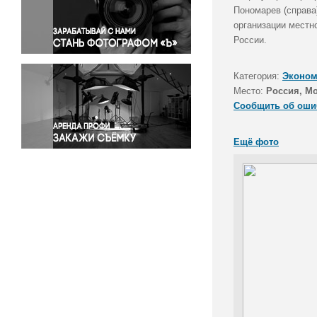
Правосудие
Пономарев (справа
организации местн
Происшествия и конфликты
России.
Религия
Светская жизнь
Категория:
Эконом
Спорт
Место:
Россия, М
Экология
Сообщить об оши
Экономика и бизнес
Ещё фото