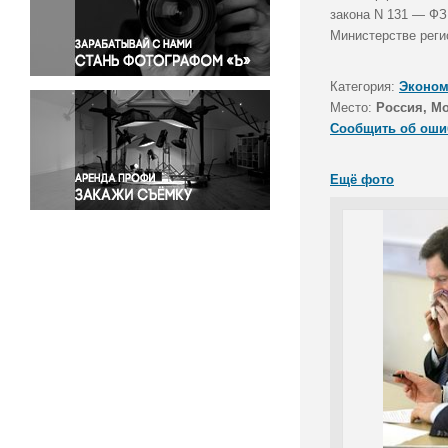
Правосудие
закона N 131 — ФЗ
Министерстве реги
Происшествия и конфликты
Религия
Категория:
Эконом
Светская жизнь
Место:
Россия, М
Спорт
Сообщить об оши
Экология
Экономика и бизнес
Ещё фото