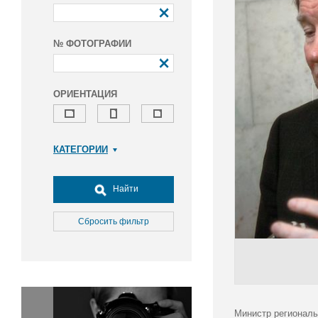
№ ФОТОГРАФИИ
ОРИЕНТАЦИЯ
КАТЕГОРИИ
Армия и ВПК
Досуг, туризм и отдых
Найти
Культура
Медицина
Сбросить фильтр
Наука
Образование
Общество
Окружающая среда
Политика
Министр региональ