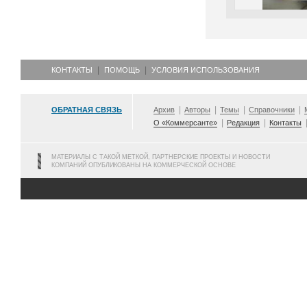
КОНТАКТЫ
ПОМОЩЬ
УСЛОВИЯ ИСПОЛЬЗОВАНИЯ
ОБРАТНАЯ СВЯЗЬ
Архив
Авторы
Темы
Справочники
О «Коммерсанте»
Редакция
Контакты
МАТЕРИАЛЫ С ТАКОЙ МЕТКОЙ, ПАРТНЕРСКИЕ ПРОЕКТЫ И НОВОСТИ
КОМПАНИЙ ОПУБЛИКОВАНЫ НА КОММЕРЧЕСКОЙ ОСНОВЕ