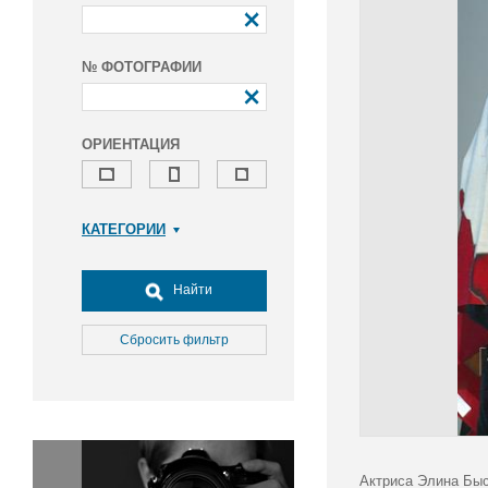
№ ФОТОГРАФИИ
ОРИЕНТАЦИЯ
КАТЕГОРИИ
Армия и ВПК
Досуг, туризм и отдых
Найти
Культура
Медицина
Сбросить фильтр
Наука
Образование
Общество
Окружающая среда
Политика
Актриса Элина Быс