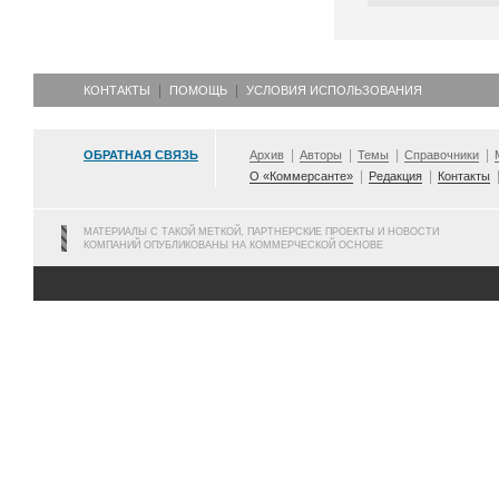
КОНТАКТЫ
ПОМОЩЬ
УСЛОВИЯ ИСПОЛЬЗОВАНИЯ
ОБРАТНАЯ СВЯЗЬ
Архив
Авторы
Темы
Справочники
О «Коммерсанте»
Редакция
Контакты
МАТЕРИАЛЫ С ТАКОЙ МЕТКОЙ, ПАРТНЕРСКИЕ ПРОЕКТЫ И НОВОСТИ
КОМПАНИЙ ОПУБЛИКОВАНЫ НА КОММЕРЧЕСКОЙ ОСНОВЕ