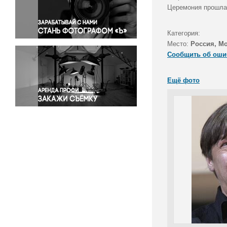
Правосудие
Церемония прошла 
Происшествия и конфликты
Религия
Категория:
Место:
Россия, М
Светская жизнь
Сообщить об оши
Спорт
Экология
Ещё фото
Экономика и бизнес