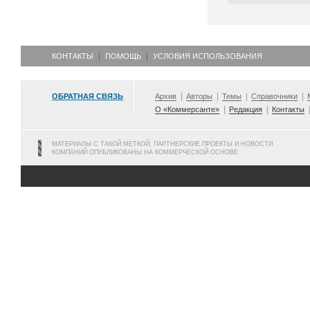
КОНТАКТЫ
ПОМОЩЬ
УСЛОВИЯ ИСПОЛЬЗОВАНИЯ
ОБРАТНАЯ СВЯЗЬ
Архив
Авторы
Темы
Справочники
О «Коммерсанте»
Редакция
Контакты
МАТЕРИАЛЫ С ТАКОЙ МЕТКОЙ, ПАРТНЕРСКИЕ ПРОЕКТЫ И НОВОСТИ
КОМПАНИЙ ОПУБЛИКОВАНЫ НА КОММЕРЧЕСКОЙ ОСНОВЕ