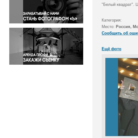
Правосудие
"Белый квадрат". 
Происшествия и конфликты
Религия
Категория:
Место:
Россия, М
Светская жизнь
Сообщить об оши
Спорт
Экология
Ещё фото
Экономика и бизнес