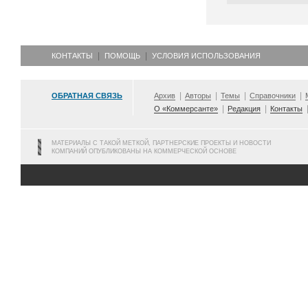
КОНТАКТЫ
ПОМОЩЬ
УСЛОВИЯ ИСПОЛЬЗОВАНИЯ
ОБРАТНАЯ СВЯЗЬ
Архив
Авторы
Темы
Справочники
О «Коммерсанте»
Редакция
Контакты
МАТЕРИАЛЫ С ТАКОЙ МЕТКОЙ, ПАРТНЕРСКИЕ ПРОЕКТЫ И НОВОСТИ
КОМПАНИЙ ОПУБЛИКОВАНЫ НА КОММЕРЧЕСКОЙ ОСНОВЕ