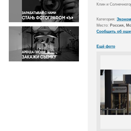
Правосудие
Клин и Солнечного
Происшествия и конфликты
Религия
Категория:
Эконом
Место:
Россия, Мо
Светская жизнь
Сообщить об оши
Спорт
Экология
Ещё фото
Экономика и бизнес