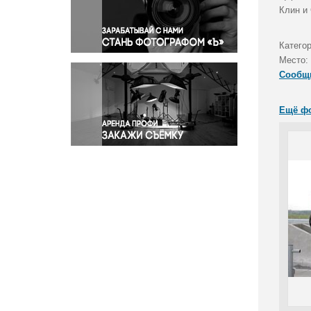
Правосудие
Клин и
Происшествия и конфликты
Религия
Катего
Место:
Светская жизнь
Сообщ
Спорт
Экология
Ещё ф
Экономика и бизнес