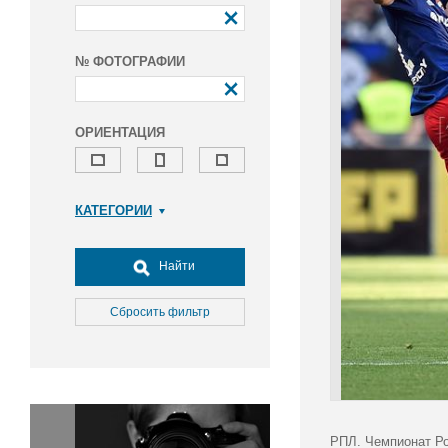
№ ФОТОГРАФИИ
ОРИЕНТАЦИЯ
КАТЕГОРИИ
Армия и ВПК
Досуг, туризм и отдых
Найти
Культура
Медицина
Сбросить фильтр
Наука
Образование
Общество
Окружающая среда
Политика
РПЛ. Чемпионат Ро