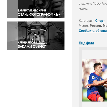
Правосудие
стадионе "ВЭБ Аре
матча.
Происшествия и конфликты
Религия
Категория:
Спорт
Светская жизнь
Место:
Россия, М
Спорт
Сообщить об оши
Экология
Экономика и бизнес
Ещё фото