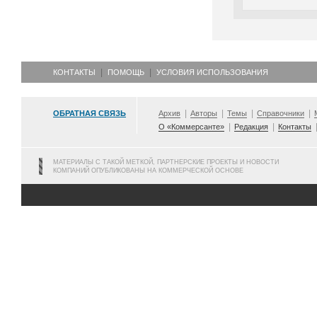
КОНТАКТЫ
ПОМОЩЬ
УСЛОВИЯ ИСПОЛЬЗОВАНИЯ
ОБРАТНАЯ СВЯЗЬ
Архив
Авторы
Темы
Справочники
О «Коммерсанте»
Редакция
Контакты
МАТЕРИАЛЫ С ТАКОЙ МЕТКОЙ, ПАРТНЕРСКИЕ ПРОЕКТЫ И НОВОСТИ
КОМПАНИЙ ОПУБЛИКОВАНЫ НА КОММЕРЧЕСКОЙ ОСНОВЕ