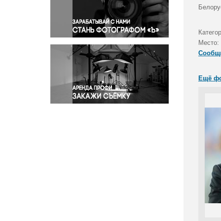
Правосудие
Белору
Происшествия и конфликты
Религия
Катего
Место:
Светская жизнь
Сообщ
Спорт
Экология
Ещё ф
Экономика и бизнес