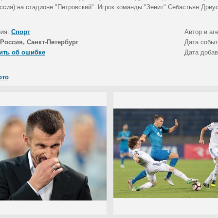
ссия) на стадионе "Петровский". Игрок команды "Зенит" Себастьян Дриу
рия:
Спорт
Автор и аг
Россия, Санкт-Петербург
Дата собы
ить об ошибке
Дата доба
ото