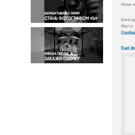
Правосудие
Игрок 
Происшествия и конфликты
Религия
Катего
Место:
Светская жизнь
Сообщ
Спорт
Экология
Ещё ф
Экономика и бизнес