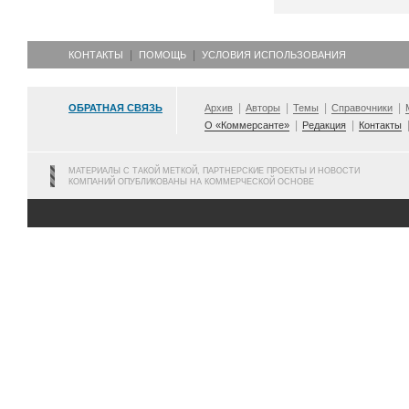
КОНТАКТЫ
ПОМОЩЬ
УСЛОВИЯ ИСПОЛЬЗОВАНИЯ
ОБРАТНАЯ СВЯЗЬ
Архив
Авторы
Темы
Справочники
О «Коммерсанте»
Редакция
Контакты
МАТЕРИАЛЫ С ТАКОЙ МЕТКОЙ, ПАРТНЕРСКИЕ ПРОЕКТЫ И НОВОСТИ
КОМПАНИЙ ОПУБЛИКОВАНЫ НА КОММЕРЧЕСКОЙ ОСНОВЕ