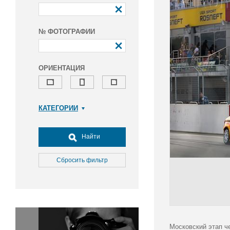
№ ФОТОГРАФИИ
ОРИЕНТАЦИЯ
КАТЕГОРИИ
Армия и ВПК
Досуг, туризм и отдых
Найти
Культура
Медицина
Сбросить фильтр
Наука
Образование
Общество
Окружающая среда
Политика
Московский этап ч