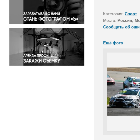
Правосудие
Происшествия и конфликты
Категория:
Спорт
Религия
Место:
Россия, М
Сообщить об оши
Светская жизнь
Спорт
Ещё фото
Экология
Экономика и бизнес