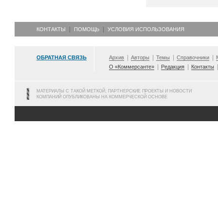
КОНТАКТЫ
ПОМОЩЬ
УСЛОВИЯ ИСПОЛЬЗОВАНИЯ
ОБРАТНАЯ СВЯЗЬ
Архив
Авторы
Темы
Справочники
О «Коммерсанте»
Редакция
Контакты
МАТЕРИАЛЫ С ТАКОЙ МЕТКОЙ, ПАРТНЕРСКИЕ ПРОЕКТЫ И НОВОСТИ
КОМПАНИЙ ОПУБЛИКОВАНЫ НА КОММЕРЧЕСКОЙ ОСНОВЕ