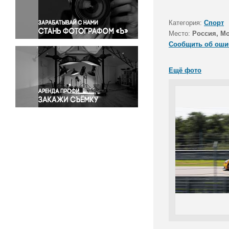
Правосудие
Происшествия и конфликты
Категория:
Спорт
Религия
Место:
Россия, М
Сообщить об оши
Светская жизнь
Спорт
Ещё фото
Экология
Экономика и бизнес