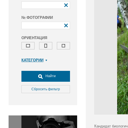
№ ФОТОГРАФИИ
ОРИЕНТАЦИЯ
КАТЕГОРИИ
Армия и ВПК
Досуг, туризм и отдых
Найти
Культура
Медицина
Сбросить фильтр
Наука
Образование
Общество
Окружающая среда
Политика
Кандидат биологич