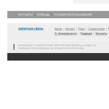
КОНТАКТЫ
ПОМОЩЬ
УСЛОВИЯ ИСПОЛЬЗОВАНИЯ
ОБРАТНАЯ СВЯЗЬ
Архив
Авторы
Темы
Справочники
О «Коммерсанте»
Редакция
Контакты
МАТЕРИАЛЫ С ТАКОЙ МЕТКОЙ, ПАРТНЕРСКИЕ ПРОЕКТЫ И НОВОСТИ
КОМПАНИЙ ОПУБЛИКОВАНЫ НА КОММЕРЧЕСКОЙ ОСНОВЕ