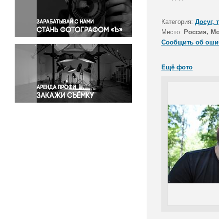
Правосудие
Происшествия и конфликты
Категория:
Досуг, 
Религия
Место:
Россия, Мо
Сообщить об оши
Светская жизнь
Спорт
Ещё фото
Экология
Экономика и бизнес