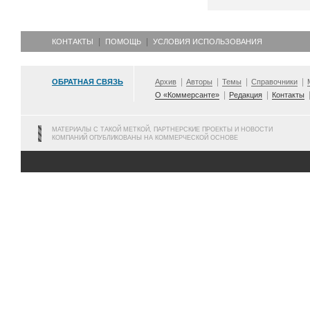
КОНТАКТЫ
ПОМОЩЬ
УСЛОВИЯ ИСПОЛЬЗОВАНИЯ
ОБРАТНАЯ СВЯЗЬ
Архив
Авторы
Темы
Справочники
О «Коммерсанте»
Редакция
Контакты
МАТЕРИАЛЫ С ТАКОЙ МЕТКОЙ, ПАРТНЕРСКИЕ ПРОЕКТЫ И НОВОСТИ
КОМПАНИЙ ОПУБЛИКОВАНЫ НА КОММЕРЧЕСКОЙ ОСНОВЕ