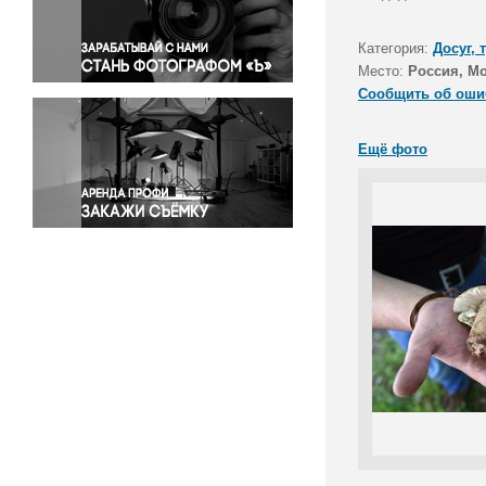
Правосудие
Происшествия и конфликты
Категория:
Досуг, 
Религия
Место:
Россия, Мо
Сообщить об оши
Светская жизнь
Спорт
Ещё фото
Экология
Экономика и бизнес