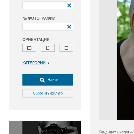
№ ФОТОГРАФИИ
ОРИЕНТАЦИЯ
КАТЕГОРИИ
Армия и ВПК
Досуг, туризм и отдых
Найти
Культура
Медицина
Сбросить фильтр
Наука
Образование
Общество
Окружающая среда
Политика
Кандидат биологич