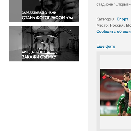
Правосудие
стадионе "Открыти
Происшествия и конфликты
Религия
Категория:
Спорт
Место:
Россия, М
Светская жизнь
Сообщить об оши
Спорт
Экология
Ещё фото
Экономика и бизнес