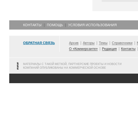
КОНТАКТЫ
ПОМОЩЬ
УСЛОВИЯ ИСПОЛЬЗОВАНИЯ
ОБРАТНАЯ СВЯЗЬ
Архив
Авторы
Темы
Справочники
О «Коммерсанте»
Редакция
Контакты
МАТЕРИАЛЫ С ТАКОЙ МЕТКОЙ, ПАРТНЕРСКИЕ ПРОЕКТЫ И НОВОСТИ
КОМПАНИЙ ОПУБЛИКОВАНЫ НА КОММЕРЧЕСКОЙ ОСНОВЕ