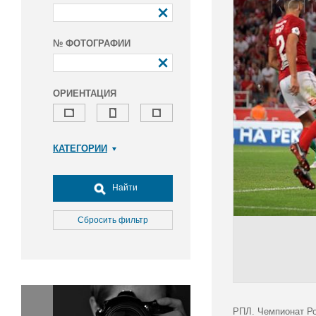
№ ФОТОГРАФИИ
ОРИЕНТАЦИЯ
КАТЕГОРИИ
Армия и ВПК
Досуг, туризм и отдых
Найти
Культура
Медицина
Сбросить фильтр
Наука
Образование
Общество
Окружающая среда
Политика
РПЛ. Чемпионат Ро