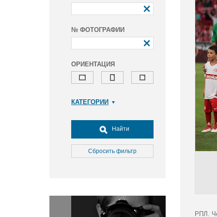
№ ФОТОГРАФИИ
ОРИЕНТАЦИЯ
КАТЕГОРИИ
Армия и ВПК
Досуг, туризм и отдых
Найти
Культура
Медицина
Сбросить фильтр
Наука
Образование
Общество
Окружающая среда
Политика
РПЛ. Ч