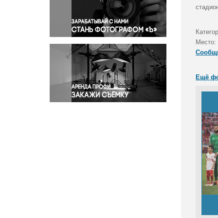
Правосудие
стадио
Происшествия и конфликты
Религия
Катего
Место:
Светская жизнь
Сообщ
Спорт
Экология
Ещё ф
Экономика и бизнес