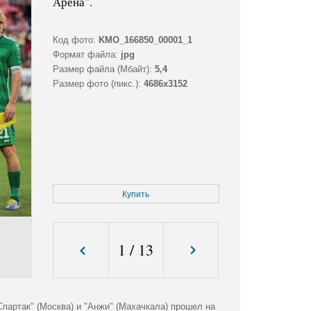
Арена".
Код фото:
KMO_166850_00001_1
Формат файла:
jpg
Размер файла (Мбайт):
5,4
Размер фото (пикс.):
4686x3152
Купить
1
/
13
партак" (Москва) и "Анжи" (Махачкала) прошел на