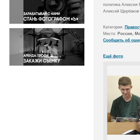
Правосудие
политика Алексея 
Алексей Щербаков 
Происшествия и конфликты
Религия
Категория:
Правос
Светская жизнь
Место:
Россия, М
Спорт
Сообщить об оши
Экология
Экономика и бизнес
Ещё фото