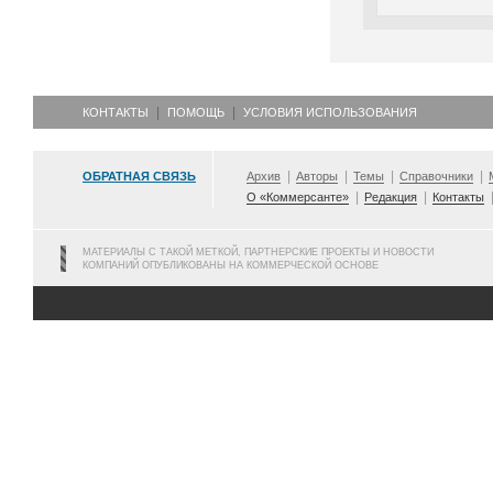
КОНТАКТЫ
ПОМОЩЬ
УСЛОВИЯ ИСПОЛЬЗОВАНИЯ
ОБРАТНАЯ СВЯЗЬ
Архив
Авторы
Темы
Справочники
О «Коммерсанте»
Редакция
Контакты
МАТЕРИАЛЫ С ТАКОЙ МЕТКОЙ, ПАРТНЕРСКИЕ ПРОЕКТЫ И НОВОСТИ
КОМПАНИЙ ОПУБЛИКОВАНЫ НА КОММЕРЧЕСКОЙ ОСНОВЕ