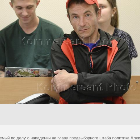
емый по делу о нападении на главу предвыборного штаба политика Алек