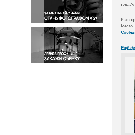
Правосудие
года А
Происшествия и конфликты
Религия
Катего
Место:
Светская жизнь
Сообщ
Спорт
Экология
Ещё ф
Экономика и бизнес