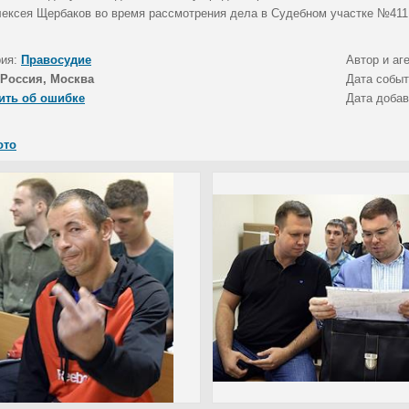
лексея Щербаков во время рассмотрения дела в Судебном участке №411
рия:
Правосудие
Автор и аг
Россия, Москва
Дата собы
ить об ошибке
Дата доба
ото