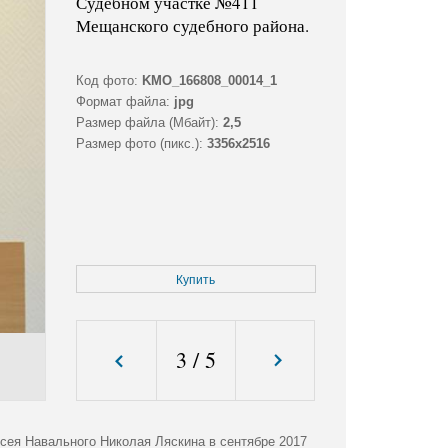
Судебном участке №411
Мещанского судебного района.
Код фото:
KMO_166808_00014_1
Формат файла:
jpg
Размер файла (Мбайт):
2,5
Размер фото (пикс.):
3356x2516
Купить
3
/
5
сея Навального Николая Ляскина в сентябре 2017