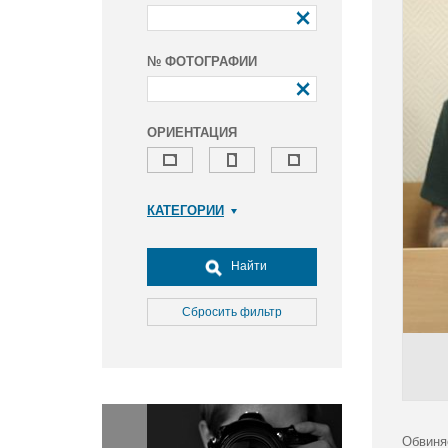
№ ФОТОГРАФИИ
ОРИЕНТАЦИЯ
КАТЕГОРИИ
Армия и ВПК
Досуг, туризм и отдых
Найти
Культура
Медицина
Сбросить фильтр
Наука
Образование
Общество
Окружающая среда
Политика
Обвиня