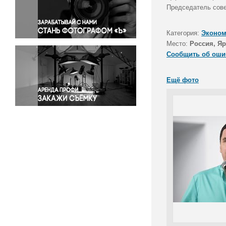
Правосудие
Председатель сове
Происшествия и конфликты
Религия
Категория:
Эконом
Место:
Россия, Яр
Светская жизнь
Сообщить об оши
Спорт
Экология
Ещё фото
Экономика и бизнес