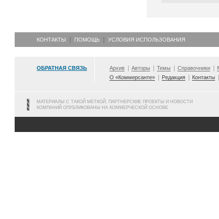
КОНТАКТЫ
ПОМОЩЬ
УСЛОВИЯ ИСПОЛЬЗОВАНИЯ
ОБРАТНАЯ СВЯЗЬ
Архив
Авторы
Темы
Справочники
О «Коммерсанте»
Редакция
Контакты
МАТЕРИАЛЫ С ТАКОЙ МЕТКОЙ, ПАРТНЕРСКИЕ ПРОЕКТЫ И НОВОСТИ
КОМПАНИЙ ОПУБЛИКОВАНЫ НА КОММЕРЧЕСКОЙ ОСНОВЕ