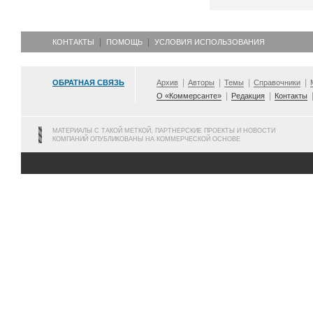
КОНТАКТЫ
ПОМОЩЬ
УСЛОВИЯ ИСПОЛЬЗОВАНИЯ
ОБРАТНАЯ СВЯЗЬ
Архив
Авторы
Темы
Справочники
О «Коммерсанте»
Редакция
Контакты
МАТЕРИАЛЫ С ТАКОЙ МЕТКОЙ, ПАРТНЕРСКИЕ ПРОЕКТЫ И НОВОСТИ
КОМПАНИЙ ОПУБЛИКОВАНЫ НА КОММЕРЧЕСКОЙ ОСНОВЕ