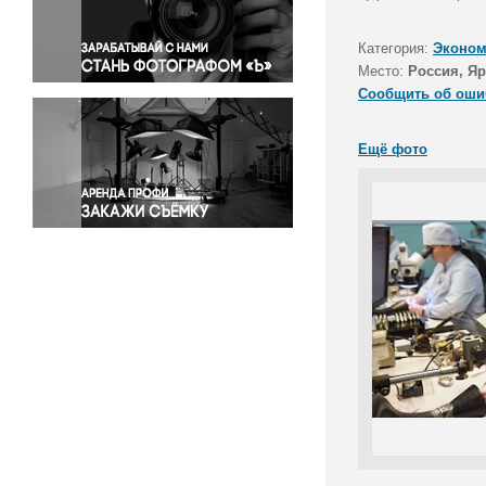
Правосудие
Происшествия и конфликты
Категория:
Эконом
Религия
Место:
Россия, Яр
Сообщить об оши
Светская жизнь
Спорт
Ещё фото
Экология
Экономика и бизнес