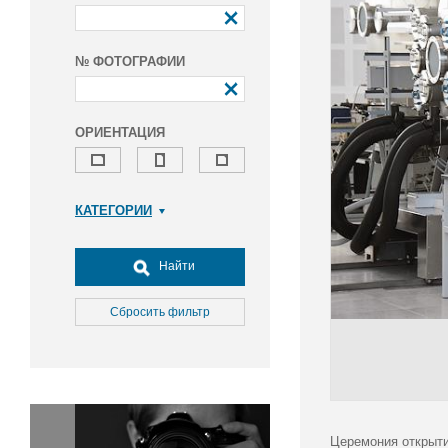
№ ФОТОГРАФИИ
ОРИЕНТАЦИЯ
КАТЕГОРИИ
Армия и ВПК
Досуг, туризм и отдых
Найти
Культура
Медицина
Сбросить фильтр
Наука
Образование
Общество
Окружающая среда
Политика
Церемония открыти