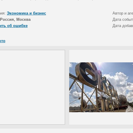
рия:
Экономика и бизнес
Автор и аг
Россия, Москва
Дата собы
ить об ошибке
Дата доба
ото