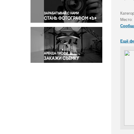
Правосудие
Происшествия и конфликты
Катего
Религия
Место:
Сообщ
Светская жизнь
Спорт
Ещё ф
Экология
Экономика и бизнес