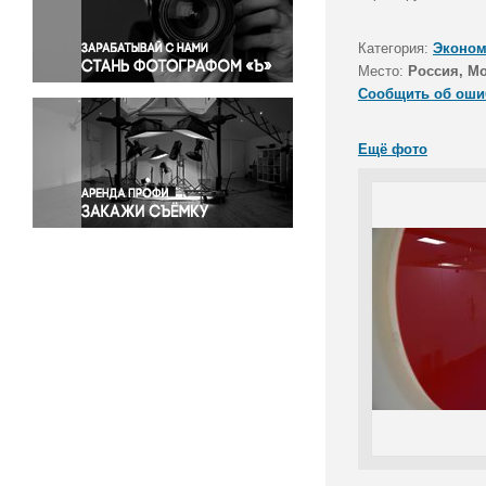
Правосудие
Происшествия и конфликты
Категория:
Эконом
Религия
Место:
Россия, М
Сообщить об оши
Светская жизнь
Спорт
Ещё фото
Экология
Экономика и бизнес