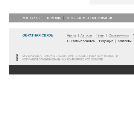
КОНТАКТЫ
ПОМОЩЬ
УСЛОВИЯ ИСПОЛЬЗОВАНИЯ
ОБРАТНАЯ СВЯЗЬ
Архив
Авторы
Темы
Справочники
О «Коммерсанте»
Редакция
Контакты
МАТЕРИАЛЫ С ТАКОЙ МЕТКОЙ, ПАРТНЕРСКИЕ ПРОЕКТЫ И НОВОСТИ
КОМПАНИЙ ОПУБЛИКОВАНЫ НА КОММЕРЧЕСКОЙ ОСНОВЕ