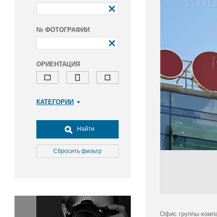
№ ФОТОГРАФИИ
ОРИЕНТАЦИЯ
КАТЕГОРИИ
Армия и ВПК
Досуг, туризм и отдых
Найти
Культура
Медицина
Сбросить фильтр
Наука
Образование
Общество
Окружающая среда
Политика
Офис группы компа