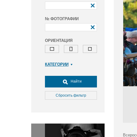
№ ФОТОГРАФИИ
ОРИЕНТАЦИЯ
КАТЕГОРИИ
Армия и ВПК
Досуг, туризм и отдых
Найти
Культура
Медицина
Сбросить фильтр
Наука
Образование
Общество
Окружающая среда
Политика
Всерос