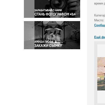
Правосудие
время 
Происшествия и конфликты
Религия
Катего
Место:
Светская жизнь
Сообщ
Спорт
Экология
Ещё ф
Экономика и бизнес