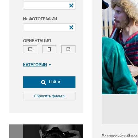
№ ФОТОГРАФИИ
ОРИЕНТАЦИЯ
КАТЕГОРИИ
Армия и ВПК
Досуг, туризм и отдых
Найти
Культура
Медицина
Сбросить фильтр
Наука
Образование
Общество
Окружающая среда
Политика
Всероссийский вое