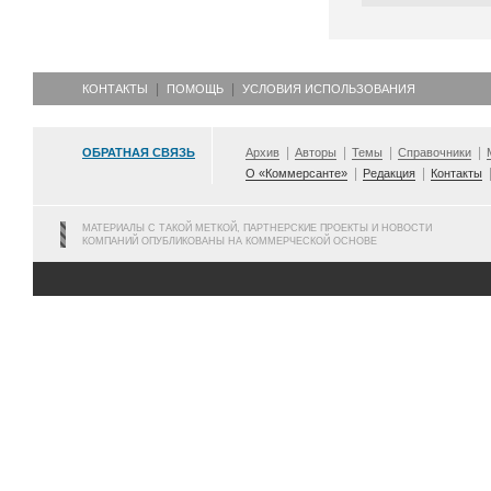
КОНТАКТЫ
ПОМОЩЬ
УСЛОВИЯ ИСПОЛЬЗОВАНИЯ
ОБРАТНАЯ СВЯЗЬ
Архив
Авторы
Темы
Справочники
О «Коммерсанте»
Редакция
Контакты
МАТЕРИАЛЫ С ТАКОЙ МЕТКОЙ, ПАРТНЕРСКИЕ ПРОЕКТЫ И НОВОСТИ
КОМПАНИЙ ОПУБЛИКОВАНЫ НА КОММЕРЧЕСКОЙ ОСНОВЕ