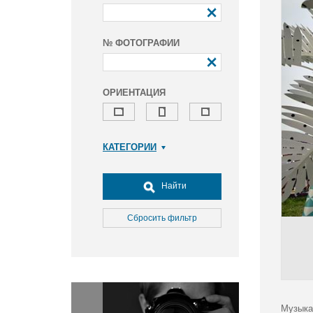
№ ФОТОГРАФИИ
ОРИЕНТАЦИЯ
КАТЕГОРИИ
Армия и ВПК
Досуг, туризм и отдых
Найти
Культура
Медицина
Сбросить фильтр
Наука
Образование
Общество
Окружающая среда
Политика
Музыка