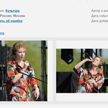
рия:
Культура
Автор и аг
Россия, Москва
Дата собы
ить об ошибке
Дата доба
ото