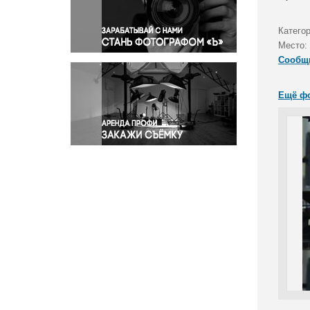
Правосудие
Происшествия и конфликты
Катего
Религия
Место:
Сообщ
Светская жизнь
Спорт
Ещё ф
Экология
Экономика и бизнес