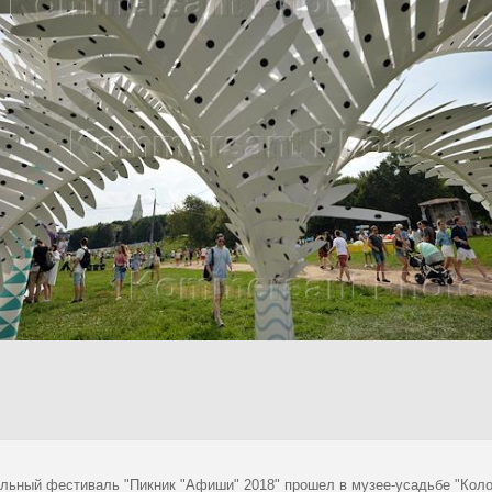
льный фестиваль "Пикник "Афиши" 2018" прошел в музее-усадьбе "Коло