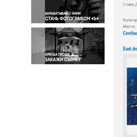
Правосудие
Стиви 
Происшествия и конфликты
Религия
Катего
Место:
Светская жизнь
Сообщ
Спорт
Экология
Ещё ф
Экономика и бизнес