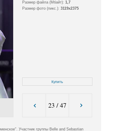
Размер файла (Мбайт):
1,7
Размер фото (пикс.):
3119x2375
Купить
23
/
47
нское". Участник группы Belle and Sebastian