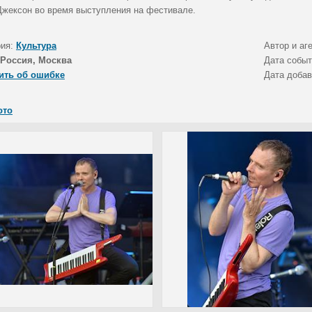
Джексон во время выступления на фестивале.
рия:
Культура
Автор и аг
Россия, Москва
Дата собы
ить об ошибке
Дата доба
ото