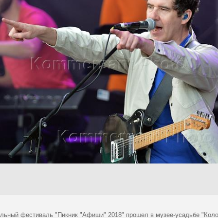
льный фестиваль "Пикник "Афиши" 2018" прошел в музее-усадьбе "Коломе