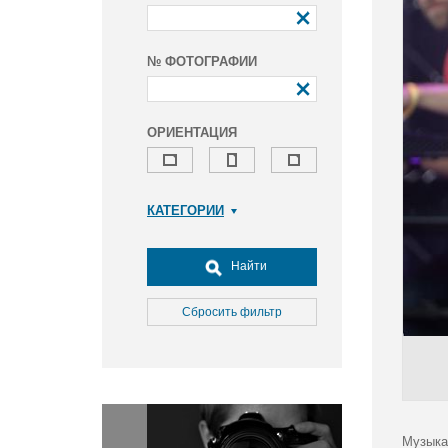
№ ФОТОГРАФИИ
ОРИЕНТАЦИЯ
КАТЕГОРИИ
Армия и ВПК
Досуг, туризм и отдых
Найти
Культура
Медицина
Сбросить фильтр
Наука
Образование
Общество
Окружающая среда
Политика
Музыка