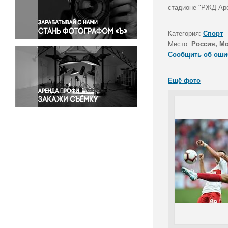
Правосудие
стадионе "РЖД Аре
Происшествия и конфликты
Религия
Категория:
Спорт
Место:
Россия, М
Светская жизнь
Сообщить об оши
Спорт
Экология
Ещё фото
Экономика и бизнес