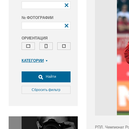
№ ФОТОГРАФИИ
ОРИЕНТАЦИЯ
КАТЕГОРИИ
Армия и ВПК
Досуг, туризм и отдых
Найти
Культура
Медицина
Сбросить фильтр
Наука
Образование
Общество
Окружающая среда
Политика
РПЛ. Чемпионат Ро