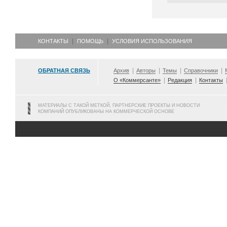
КОНТАКТЫ
ПОМОЩЬ
УСЛОВИЯ ИСПОЛЬЗОВАНИЯ
ОБРАТНАЯ СВЯЗЬ
Архив
Авторы
Темы
Справочники
О «Коммерсанте»
Редакция
Контакты
МАТЕРИАЛЫ С ТАКОЙ МЕТКОЙ, ПАРТНЕРСКИЕ ПРОЕКТЫ И НОВОСТИ
КОМПАНИЙ ОПУБЛИКОВАНЫ НА КОММЕРЧЕСКОЙ ОСНОВЕ