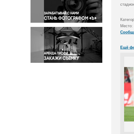
Правосудие
стадио
Происшествия и конфликты
Религия
Катего
Место:
Светская жизнь
Сообщ
Спорт
Экология
Ещё ф
Экономика и бизнес