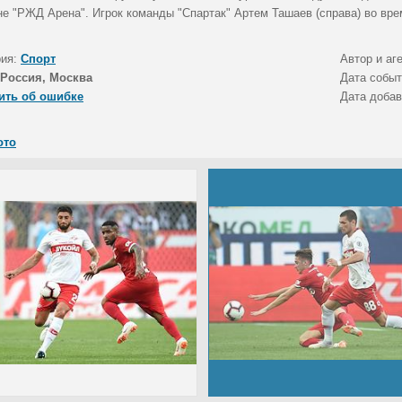
не "РЖД Арена". Игрок команды "Спартак" Артем Ташаев (справа) во вре
рия:
Спорт
Автор и аг
Россия, Москва
Дата собы
ить об ошибке
Дата доба
ото