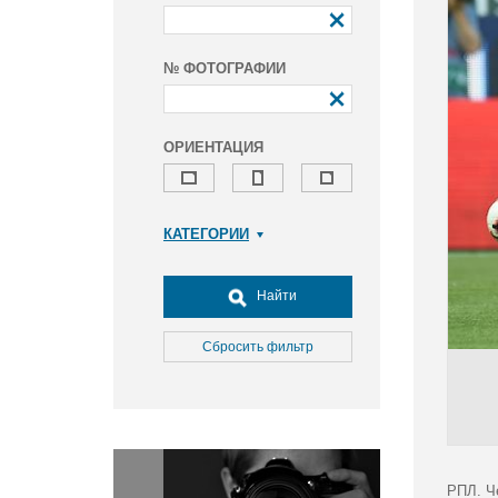
№ ФОТОГРАФИИ
ОРИЕНТАЦИЯ
КАТЕГОРИИ
Армия и ВПК
Досуг, туризм и отдых
Найти
Культура
Медицина
Сбросить фильтр
Наука
Образование
Общество
Окружающая среда
Политика
РПЛ. Ч