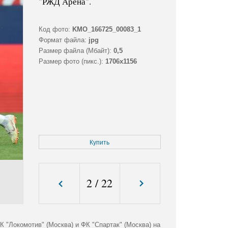
"РЖД Арена".
Код фото:
KMO_166725_00083_1
Формат файла:
jpg
Размер файла (Мбайт):
0,5
Размер фото (пикс.):
1706x1156
Купить
2
/
22
 "Локомотив" (Москва) и ФК "Спартак" (Москва) на