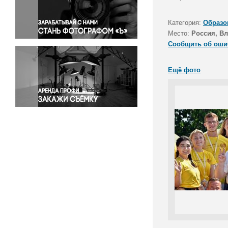
Правосудие
Происшествия и конфликты
Категория:
Образо
Религия
Место:
Россия, В
Сообщить об оши
Светская жизнь
Спорт
Ещё фото
Экология
Экономика и бизнес