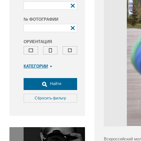
№ ФОТОГРАФИИ
ОРИЕНТАЦИЯ
КАТЕГОРИИ
Армия и ВПК
Досуг, туризм и отдых
Найти
Культура
Медицина
Сбросить фильтр
Наука
Образование
Общество
Окружающая среда
Политика
Всероссийский мол