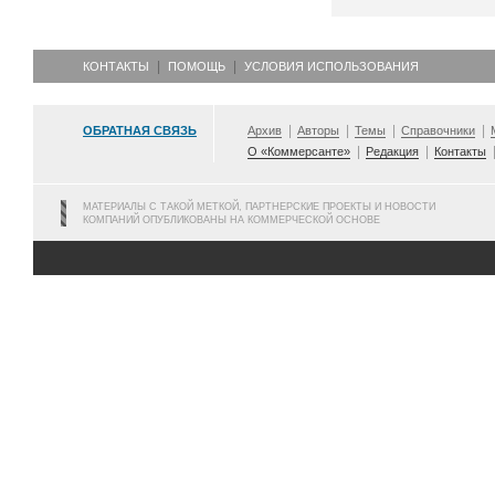
КОНТАКТЫ
ПОМОЩЬ
УСЛОВИЯ ИСПОЛЬЗОВАНИЯ
ОБРАТНАЯ СВЯЗЬ
Архив
Авторы
Темы
Справочники
О «Коммерсанте»
Редакция
Контакты
МАТЕРИАЛЫ С ТАКОЙ МЕТКОЙ, ПАРТНЕРСКИЕ ПРОЕКТЫ И НОВОСТИ
КОМПАНИЙ ОПУБЛИКОВАНЫ НА КОММЕРЧЕСКОЙ ОСНОВЕ