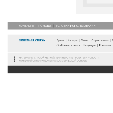
КОНТАКТЫ
ПОМОЩЬ
УСЛОВИЯ ИСПОЛЬЗОВАНИЯ
ОБРАТНАЯ СВЯЗЬ
Архив
Авторы
Темы
Справочники
О «Коммерсанте»
Редакция
Контакты
МАТЕРИАЛЫ С ТАКОЙ МЕТКОЙ, ПАРТНЕРСКИЕ ПРОЕКТЫ И НОВОСТИ
КОМПАНИЙ ОПУБЛИКОВАНЫ НА КОММЕРЧЕСКОЙ ОСНОВЕ