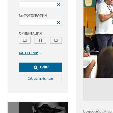
№ ФОТОГРАФИИ
ОРИЕНТАЦИЯ
КАТЕГОРИИ
Армия и ВПК
Досуг, туризм и отдых
Найти
Культура
Медицина
Сбросить фильтр
Наука
Образование
Общество
Окружающая среда
Политика
Всероссийский мол