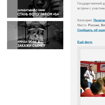
Правосудие
Государственной д
встречи с участни
Происшествия и конфликты
Религия
Категория:
Полити
Светская жизнь
Место:
Россия, В
Спорт
Сообщить об оши
Экология
Экономика и бизнес
Ещё фото