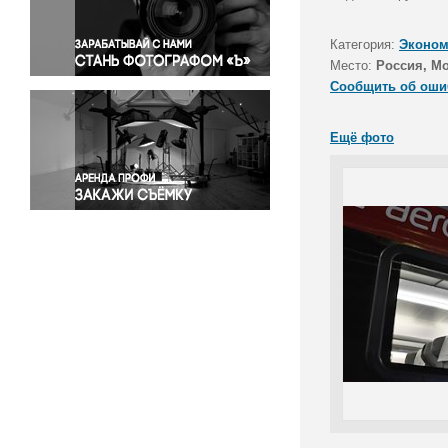
Правосудие
Происшествия и конфликты
Категория:
Эконом
Религия
Место:
Россия, М
Сообщить об оши
Светская жизнь
Спорт
Ещё фото
Экология
Экономика и бизнес