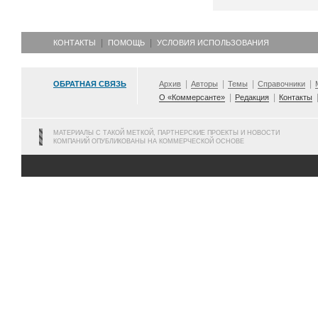
КОНТАКТЫ
ПОМОЩЬ
УСЛОВИЯ ИСПОЛЬЗОВАНИЯ
ОБРАТНАЯ СВЯЗЬ
Архив
Авторы
Темы
Справочники
О «Коммерсанте»
Редакция
Контакты
МАТЕРИАЛЫ С ТАКОЙ МЕТКОЙ, ПАРТНЕРСКИЕ ПРОЕКТЫ И НОВОСТИ
КОМПАНИЙ ОПУБЛИКОВАНЫ НА КОММЕРЧЕСКОЙ ОСНОВЕ